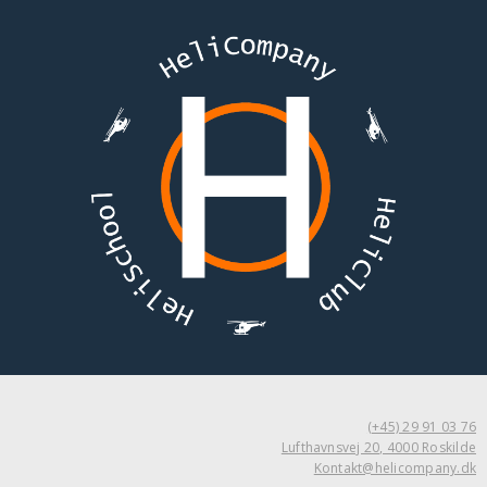
(+45) 29 91 03 76
Lufthavnsvej 20, 4000 Roskilde
Kontakt@helicompany.dk