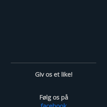
Vi vil være det mest attraktive helikopterfirma
for medarbejdere, samarbejdspartnere og
kunder.
At gøre helikopterflyvning nemt og
tilgængeligt.
Giv os et like!
Følg os på
facebook