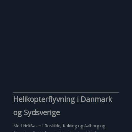
Hos HeliCompany tilbyder vi også VIP-
flyvninger til bryllup, konfirmation, fødselsdag,
firmaarrangement og andre events.
Helikopterflyvning i Danmark
og Sydsverige
Med HeliBaser i Roskilde, Kolding og Aalborg og