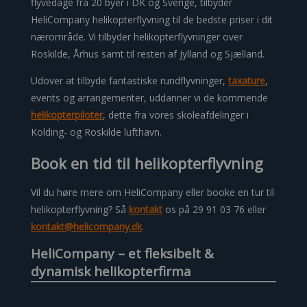
flyvedage fra 20 byer i DK og Sverige, tilbyder
HeliCompany helikopterflyvning til de bedste priser i dit
nærområde. Vi tilbyder helikopterflyvninger over
Roskilde, Århus samt til resten af Jylland og Sjælland.
Udover at tilbyde fantastiske rundflyvninger,
taxature
,
events og arrangementer, uddanner vi de kommende
helikopterpiloter
, dette fra vores skoleafdelinger i
Kolding- og Roskilde lufthavn.
Book en tid til helikopterflyvning
Vil du høre mere om HeliCompany eller booke en tur til
helikopterflyvning? Så
kontakt
os på 29 91 03 76 eller
kontakt@helicompany.dk
.
HeliCompany – et fleksibelt &
dynamisk helikopterfirma